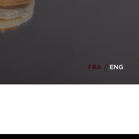
FRA
/
ENG